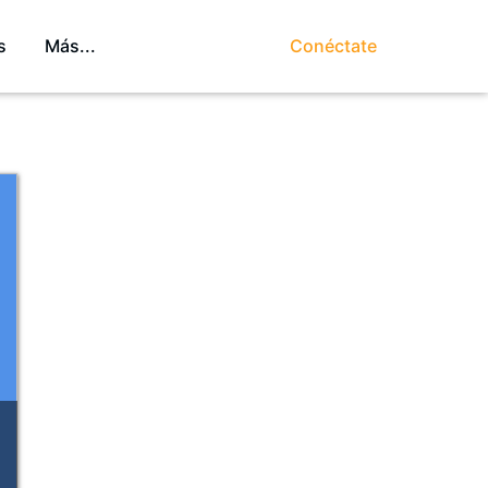
s
Más...
Conéctate