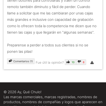
tienen botones para controlarlas y traen un control
remoto también diminuto y fácil de perder. Cuando
llame a solicitar que me las cambiaran por unas cajas
más grandes e inclusive con capacidad de grabación
como lo ofrecen toda la competencia me dicen que no
tienen las cajas y que llegarán en "algunas semanas".
Preparense a perder a todos sus clientes si no se
ponen las pilas!
Comentarios (1)
Fue útil la opinión?
10
6
© 2026 Ay, Qué Chulo!
Las marcas comerciales, marcas registradas, nombres de
productos, nombres de compañías y logos que aparecen en